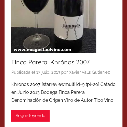
Finca Parera: Khrónos 2007
Publicada el
17 julio, 2013
por
Xavier Valls Gutierrez
Khrónos 2007 [starreviewmulti id=9 tpl=20] Catado
en Junio 2013 Bodega Finca Parera
Denominación de Origen Vino de Autor Tipo Vino
Seguir leyendo