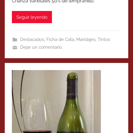
Crianza Varietales 50% de tempranillo,
Seguir leyendo
Destacados
,
Ficha de Cata
,
Maridajes
,
Tintos
Dejar un comentario