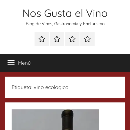
Saltar
Nos Gusta el Vino
al
contenido
Blog de Vinos, Gastronomía y Enoturismo
Especial
Enoturismo
Ranking
Contacto
Gin
y
Vinos
Tonics
Gastronomía
Menú
Etiqueta:
vino ecologico