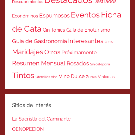
Destilados
Descubrimientos
Ficha
Eventos
Espumosos
Económinos
de Cata
Gin Tonics
Guía de Enoturismo
Interesantes
Guía de Gastronomía
Jerez
Maridajes
Otros
Próximamente
Resumen Mensual
Rosados
Sin categoría
Tintos
Vino Dulce
Zonas Vinicolas
Utensilios Vino
Sitios de interés
La Sacristía del Caminante
OENOPEDION