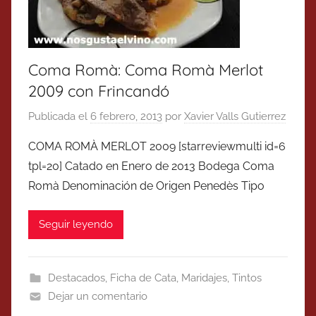
Coma Romà: Coma Romà Merlot
2009 con Frincandó
Publicada el
6 febrero, 2013
por
Xavier Valls Gutierrez
COMA ROMÀ MERLOT 2009 [starreviewmulti id=6
tpl=20] Catado en Enero de 2013 Bodega Coma
Romà Denominación de Origen Penedès Tipo
Seguir leyendo
Destacados
,
Ficha de Cata
,
Maridajes
,
Tintos
Dejar un comentario