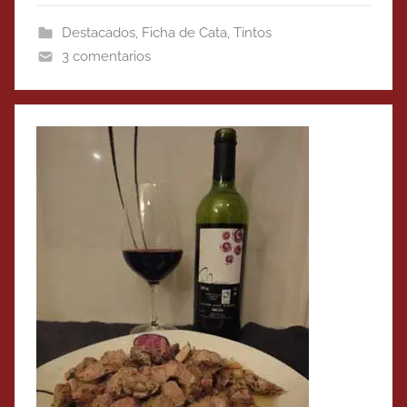
Destacados
,
Ficha de Cata
,
Tintos
3 comentarios