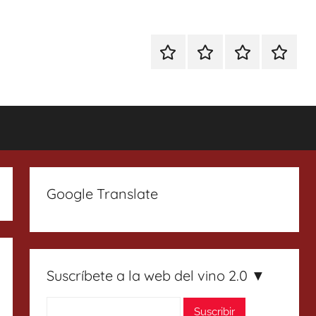
Especial
Enoturismo
Ranking
Contact
Gin
y
Vinos
Tonics
Gastronomía
Google Translate
Suscríbete a la web del vino 2.0 ▼