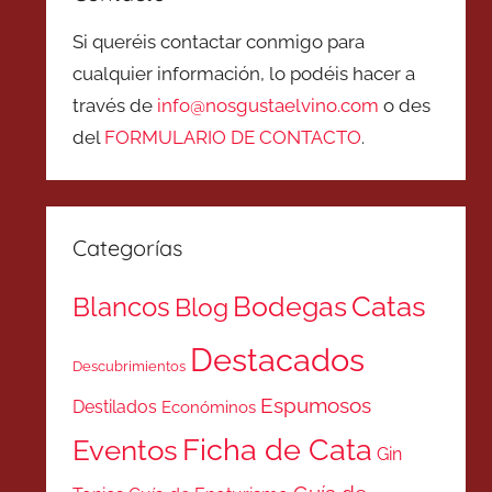
Si queréis contactar conmigo para
cualquier información, lo podéis hacer a
través de
info@nosgustaelvino.com
o des
del
FORMULARIO DE CONTACTO
.
Categorías
Catas
Bodegas
Blancos
Blog
Destacados
Descubrimientos
Espumosos
Destilados
Económinos
Ficha de Cata
Eventos
Gin