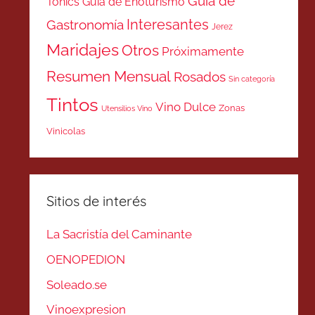
Guía de
Tonics
Guía de Enoturismo
Interesantes
Gastronomía
Jerez
Maridajes
Otros
Próximamente
Resumen Mensual
Rosados
Sin categoría
Tintos
Vino Dulce
Zonas
Utensilios Vino
Vinicolas
Sitios de interés
La Sacristía del Caminante
OENOPEDION
Soleado.se
Vinoexpresion