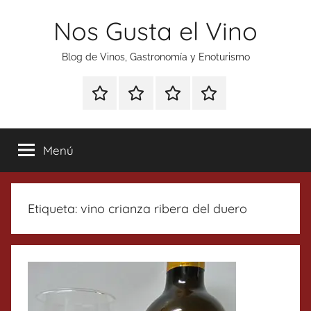
Saltar
Nos Gusta el Vino
al
contenido
Blog de Vinos, Gastronomía y Enoturismo
Especial
Enoturismo
Ranking
Contacto
Gin
y
Vinos
Tonics
Gastronomía
Menú
Etiqueta:
vino crianza ribera del duero