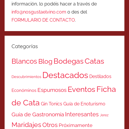
información, lo podéis hacer a través de
info@nosgustaelvino.com
o des del
FORMULARIO DE CONTACTO
.
Categorías
Catas
Bodegas
Blancos
Blog
Destacados
Destilados
Descubrimientos
Ficha
Eventos
Espumosos
Económinos
de Cata
Gin Tonics
Guía de Enoturismo
Interesantes
Guía de Gastronomía
Jerez
Maridajes
Otros
Próximamente