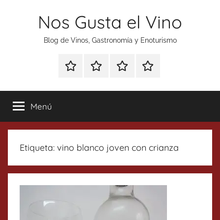
Saltar
Nos Gusta el Vino
al
contenido
Blog de Vinos, Gastronomía y Enoturismo
Especial
Enoturismo
Ranking
Contacto
Gin
y
Vinos
Tonics
Gastronomía
Menú
Etiqueta:
vino blanco joven con crianza