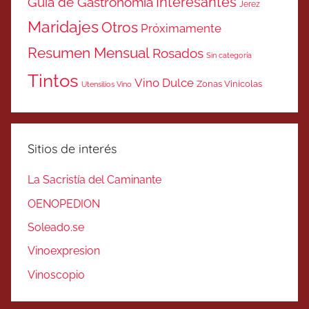
Interesantes
Guía de Gastronomía
Jerez
Maridajes
Otros
Próximamente
Resumen Mensual
Rosados
Sin categoría
Tintos
Vino Dulce
Zonas Vinicolas
Utensilios Vino
Sitios de interés
La Sacristía del Caminante
OENOPEDION
Soleado.se
Vinoexpresion
Vinoscopio