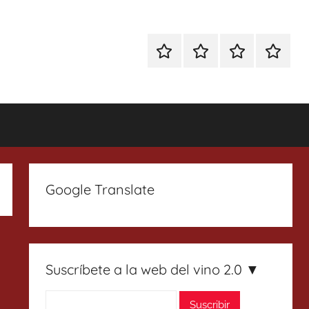
Especial
Enoturismo
Ranking
Contact
Gin
y
Vinos
Tonics
Gastronomía
Google Translate
Suscríbete a la web del vino 2.0 ▼