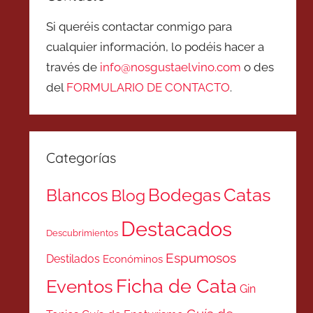
Si queréis contactar conmigo para
cualquier información, lo podéis hacer a
través de
info@nosgustaelvino.com
o des
del
FORMULARIO DE CONTACTO
.
Categorías
Catas
Bodegas
Blancos
Blog
Destacados
Descubrimientos
Espumosos
Destilados
Económinos
Ficha de Cata
Eventos
Gin