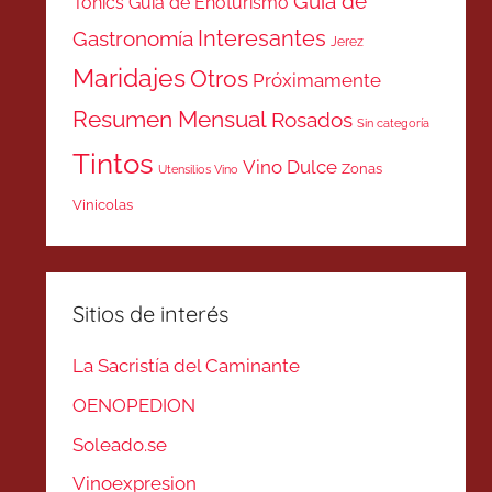
Guía de
Tonics
Guía de Enoturismo
Interesantes
Gastronomía
Jerez
Maridajes
Otros
Próximamente
Resumen Mensual
Rosados
Sin categoría
Tintos
Vino Dulce
Zonas
Utensilios Vino
Vinicolas
Sitios de interés
La Sacristía del Caminante
OENOPEDION
Soleado.se
Vinoexpresion