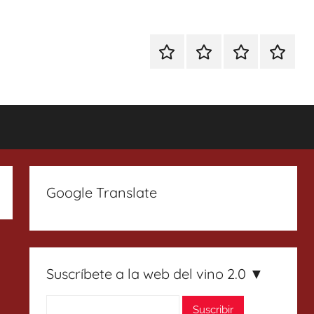
Especial
Enoturismo
Ranking
Contact
Gin
y
Vinos
Tonics
Gastronomía
Google Translate
Suscríbete a la web del vino 2.0 ▼