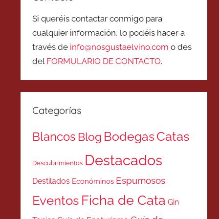
Si queréis contactar conmigo para
cualquier información, lo podéis hacer a
través de
info@nosgustaelvino.com
o des
del
FORMULARIO DE CONTACTO
.
Categorías
Catas
Bodegas
Blancos
Blog
Destacados
Descubrimientos
Espumosos
Destilados
Económinos
Ficha de Cata
Eventos
Gin