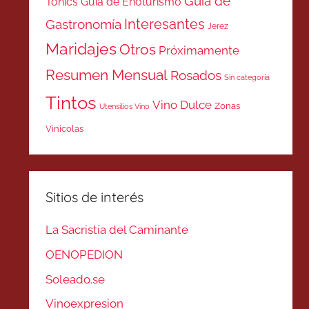
Guía de
Tonics
Guía de Enoturismo
Interesantes
Gastronomía
Jerez
Maridajes
Otros
Próximamente
Resumen Mensual
Rosados
Sin categoría
Tintos
Vino Dulce
Zonas
Utensilios Vino
Vinicolas
Sitios de interés
La Sacristía del Caminante
OENOPEDION
Soleado.se
Vinoexpresion