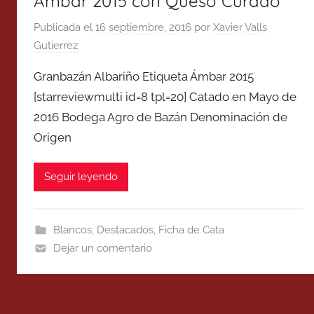
Ámbar 2015 con Queso Curado
Publicada el
16 septiembre, 2016
por
Xavier Valls
Gutierrez
Granbazán Albariño Etiqueta Ámbar 2015
[starreviewmulti id=8 tpl=20] Catado en Mayo de
2016 Bodega Agro de Bazán Denominación de
Origen
Seguir leyendo
Blancos
,
Destacados
,
Ficha de Cata
Dejar un comentario