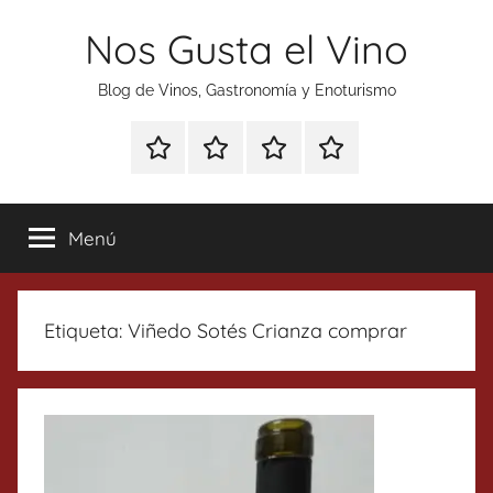
Saltar
Nos Gusta el Vino
al
contenido
Blog de Vinos, Gastronomía y Enoturismo
Especial
Enoturismo
Ranking
Contacto
Gin
y
Vinos
Tonics
Gastronomía
Menú
Etiqueta:
Viñedo Sotés Crianza comprar