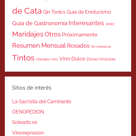
de Cata
Gin Tonics
Guía de Enoturismo
Interesantes
Guía de Gastronomía
Jerez
Maridajes
Otros
Próximamente
Resumen Mensual
Rosados
Sin categoría
Tintos
Vino Dulce
Zonas Vinicolas
Utensilios Vino
Sitios de interés
La Sacristía del Caminante
OENOPEDION
Soleado.se
Vinoexpresion