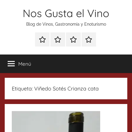
Saltar
Nos Gusta el Vino
al
contenido
Blog de Vinos, Gastronomía y Enoturismo
Especial
Enoturismo
Ranking
Contacto
Gin
y
Vinos
Tonics
Gastronomía
Menú
Etiqueta:
Viñedo Sotés Crianza cata