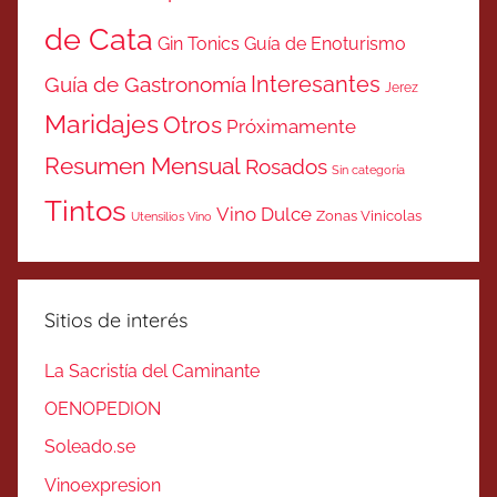
de Cata
Gin Tonics
Guía de Enoturismo
Interesantes
Guía de Gastronomía
Jerez
Maridajes
Otros
Próximamente
Resumen Mensual
Rosados
Sin categoría
Tintos
Vino Dulce
Zonas Vinicolas
Utensilios Vino
Sitios de interés
La Sacristía del Caminante
OENOPEDION
Soleado.se
Vinoexpresion