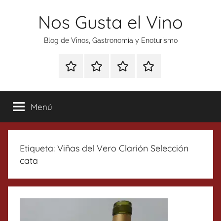
Saltar
Nos Gusta el Vino
al
contenido
Blog de Vinos, Gastronomía y Enoturismo
Especial
Enoturismo
Ranking
Contacto
Gin
y
Vinos
Tonics
Gastronomía
Menú
Etiqueta:
Viñas del Vero Clarión Selección
cata