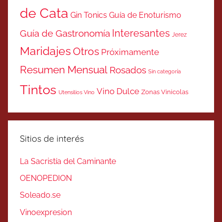
de Cata
Gin Tonics
Guía de Enoturismo
Interesantes
Guía de Gastronomía
Jerez
Maridajes
Otros
Próximamente
Resumen Mensual
Rosados
Sin categoría
Tintos
Vino Dulce
Zonas Vinicolas
Utensilios Vino
Sitios de interés
La Sacristía del Caminante
OENOPEDION
Soleado.se
Vinoexpresion