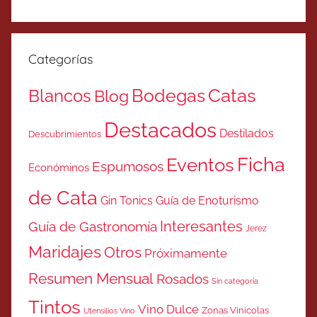
Categorías
Catas
Bodegas
Blancos
Blog
Destacados
Destilados
Descubrimientos
Ficha
Eventos
Espumosos
Económinos
de Cata
Gin Tonics
Guía de Enoturismo
Interesantes
Guía de Gastronomía
Jerez
Maridajes
Otros
Próximamente
Resumen Mensual
Rosados
Sin categoría
Tintos
Vino Dulce
Zonas Vinicolas
Utensilios Vino