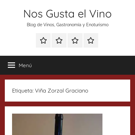
Saltar
Nos Gusta el Vino
al
contenido
Blog de Vinos, Gastronomía y Enoturismo
Especial
Enoturismo
Ranking
Contacto
Gin
y
Vinos
Tonics
Gastronomía
Menú
Etiqueta:
Viña Zorzal Graciano