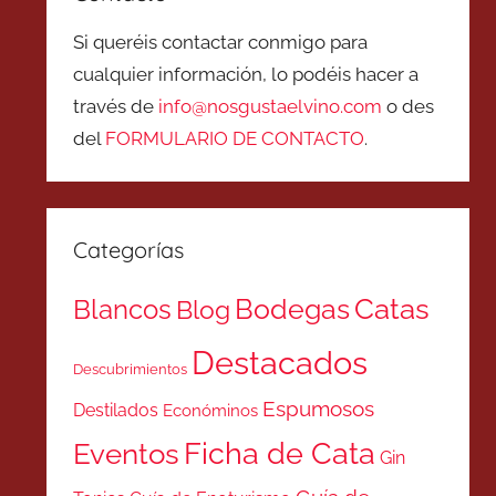
Si queréis contactar conmigo para
cualquier información, lo podéis hacer a
través de
info@nosgustaelvino.com
o des
del
FORMULARIO DE CONTACTO
.
Categorías
Catas
Bodegas
Blancos
Blog
Destacados
Descubrimientos
Espumosos
Destilados
Económinos
Ficha de Cata
Eventos
Gin