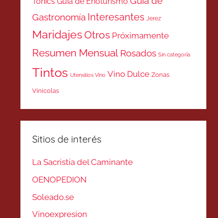
Guía de
Tonics
Guía de Enoturismo
Interesantes
Gastronomía
Jerez
Maridajes
Otros
Próximamente
Resumen Mensual
Rosados
Sin categoría
Tintos
Vino Dulce
Zonas
Utensilios Vino
Vinicolas
Sitios de interés
La Sacristía del Caminante
OENOPEDION
Soleado.se
Vinoexpresion