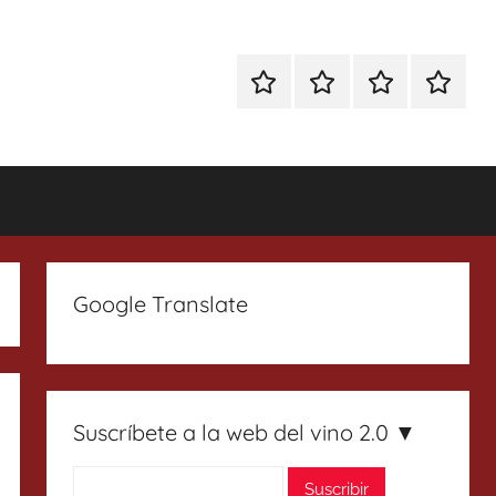
Especial
Enoturismo
Ranking
Contact
Gin
y
Vinos
Tonics
Gastronomía
Google Translate
Suscríbete a la web del vino 2.0 ▼