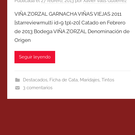
Publicada el
27 febrero, 2013
por
Xavier Valls Gutierrez
VIÑA ZORZAL GARNACHA VIÑAS VIEJAS 2011
[starreviewmulti id=9 tpl=20] Catado en Febrero
de 2013 Bodega VIÑA ZORZAL Denominación de
Origen
Seguir leyendo
Destacados
,
Ficha de Cata
,
Maridajes
,
Tintos
3 comentarios