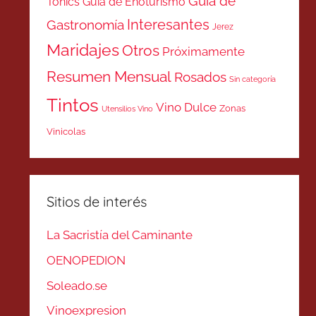
Guía de
Tonics
Guía de Enoturismo
Interesantes
Gastronomía
Jerez
Maridajes
Otros
Próximamente
Resumen Mensual
Rosados
Sin categoría
Tintos
Vino Dulce
Zonas
Utensilios Vino
Vinicolas
Sitios de interés
La Sacristía del Caminante
OENOPEDION
Soleado.se
Vinoexpresion