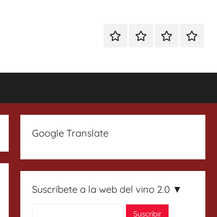
Especial
Enoturismo
Ranking
Contact
Gin
y
Vinos
Tonics
Gastronomía
Google Translate
Suscríbete a la web del vino 2.0 ▼