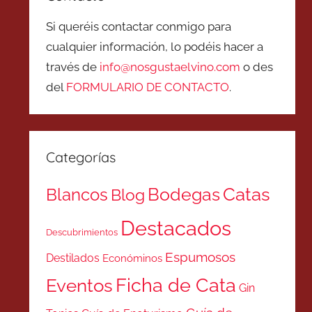
Si queréis contactar conmigo para
cualquier información, lo podéis hacer a
través de
info@nosgustaelvino.com
o des
del
FORMULARIO DE CONTACTO
.
Categorías
Catas
Bodegas
Blancos
Blog
Destacados
Descubrimientos
Espumosos
Destilados
Económinos
Ficha de Cata
Eventos
Gin