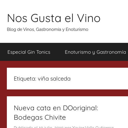
Saltar
al
Nos Gusta el Vino
contenido
Blog de Vinos, Gastronomía y Enoturismo
Especial Gin Tonics
Enoturismo y Gastronomía
Etiqueta:
viña salceda
Nueva cata en DOoriginal:
Bodegas Chivite
Publicada el
10 julio, 2010
por
Xavier Valls Gutierrez