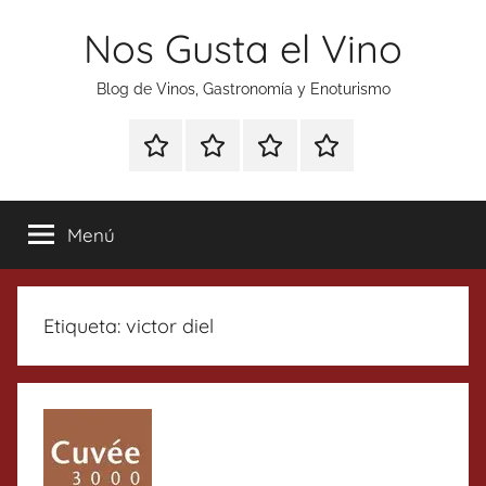
Saltar
Nos Gusta el Vino
al
contenido
Blog de Vinos, Gastronomía y Enoturismo
Especial
Enoturismo
Ranking
Contacto
Gin
y
Vinos
Tonics
Gastronomía
Menú
Etiqueta:
victor diel