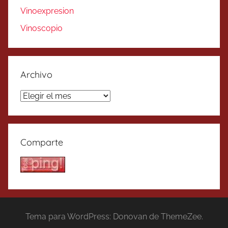
Vinoexpresion
Vinoscopio
Archivo
Archivo
Comparte
Tema para WordPress: Donovan de ThemeZee.