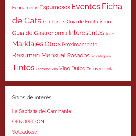
Ficha
Eventos
Espumosos
Económinos
de Cata
Gin Tonics
Guía de Enoturismo
Interesantes
Guía de Gastronomía
Jerez
Maridajes
Otros
Próximamente
Resumen Mensual
Rosados
Sin categoría
Tintos
Vino Dulce
Zonas Vinicolas
Utensilios Vino
Sitios de interés
La Sacristía del Caminante
OENOPEDION
Soleado.se