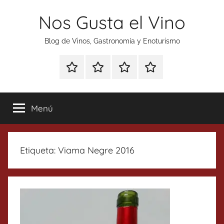
Saltar
Nos Gusta el Vino
al
contenido
Blog de Vinos, Gastronomía y Enoturismo
Especial
Enoturismo
Ranking
Contacto
Gin
y
Vinos
Tonics
Gastronomía
Menú
Etiqueta:
Viama Negre 2016