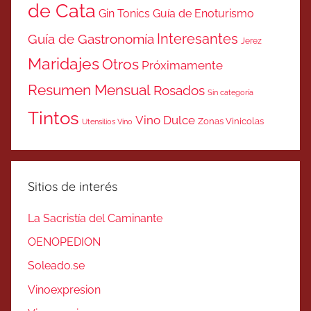
de Cata
Gin Tonics
Guía de Enoturismo
Interesantes
Guía de Gastronomía
Jerez
Maridajes
Otros
Próximamente
Resumen Mensual
Rosados
Sin categoría
Tintos
Vino Dulce
Zonas Vinicolas
Utensilios Vino
Sitios de interés
La Sacristía del Caminante
OENOPEDION
Soleado.se
Vinoexpresion