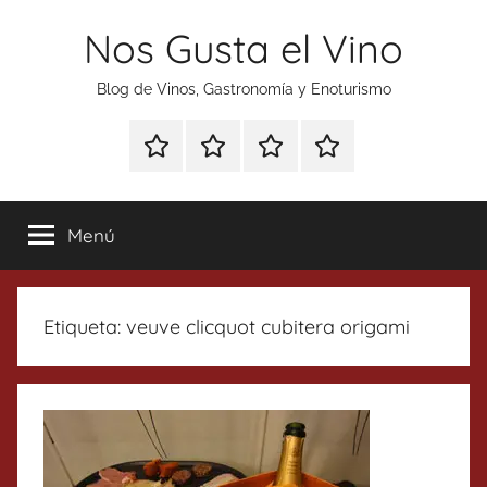
Saltar
Nos Gusta el Vino
al
contenido
Blog de Vinos, Gastronomía y Enoturismo
Especial
Enoturismo
Ranking
Contacto
Gin
y
Vinos
Tonics
Gastronomía
Menú
Etiqueta:
veuve clicquot cubitera origami