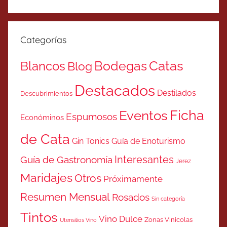
Categorías
Catas
Bodegas
Blancos
Blog
Destacados
Destilados
Descubrimientos
Ficha
Eventos
Espumosos
Económinos
de Cata
Gin Tonics
Guía de Enoturismo
Interesantes
Guía de Gastronomía
Jerez
Maridajes
Otros
Próximamente
Resumen Mensual
Rosados
Sin categoría
Tintos
Vino Dulce
Zonas Vinicolas
Utensilios Vino