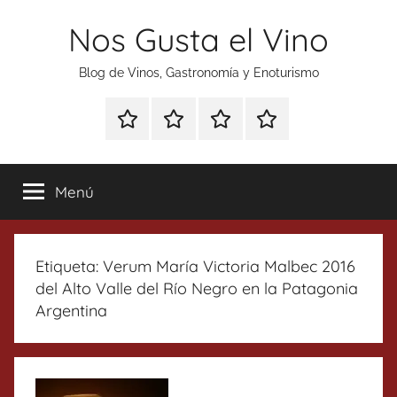
Saltar
Nos Gusta el Vino
al
contenido
Blog de Vinos, Gastronomía y Enoturismo
Especial
Enoturismo
Ranking
Contacto
Gin
y
Vinos
Tonics
Gastronomía
Menú
Etiqueta:
Verum María Victoria Malbec 2016
del Alto Valle del Río Negro en la Patagonia
Argentina