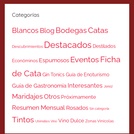
Categorías
Catas
Bodegas
Blancos
Blog
Destacados
Destilados
Descubrimientos
Ficha
Eventos
Espumosos
Económinos
de Cata
Gin Tonics
Guía de Enoturismo
Interesantes
Guía de Gastronomía
Jerez
Maridajes
Otros
Próximamente
Resumen Mensual
Rosados
Sin categoría
Tintos
Vino Dulce
Zonas Vinicolas
Utensilios Vino