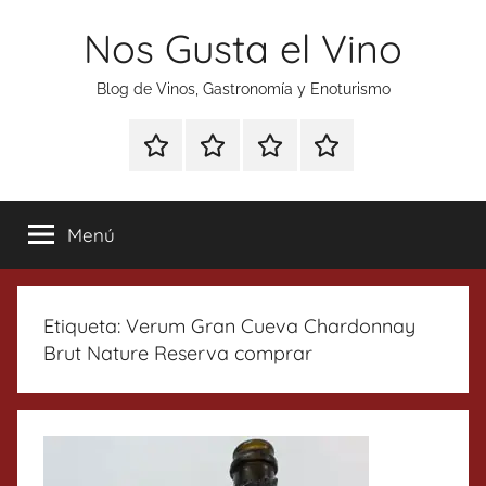
Saltar
Nos Gusta el Vino
al
contenido
Blog de Vinos, Gastronomía y Enoturismo
Especial
Enoturismo
Ranking
Contacto
Gin
y
Vinos
Tonics
Gastronomía
Menú
Etiqueta:
Verum Gran Cueva Chardonnay
Brut Nature Reserva comprar