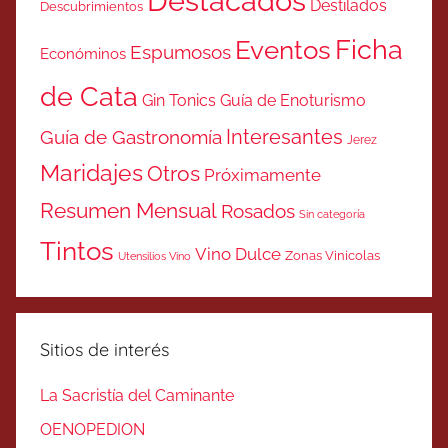
Destacados
Destilados
Descubrimientos
Ficha
Eventos
Espumosos
Económinos
de Cata
Gin Tonics
Guía de Enoturismo
Interesantes
Guía de Gastronomía
Jerez
Maridajes
Otros
Próximamente
Resumen Mensual
Rosados
Sin categoría
Tintos
Vino Dulce
Zonas Vinicolas
Utensilios Vino
Sitios de interés
La Sacristía del Caminante
OENOPEDION