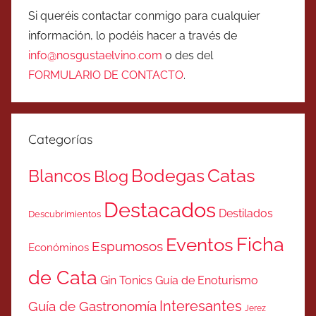
Si queréis contactar conmigo para cualquier
información, lo podéis hacer a través de
info@nosgustaelvino.com
o des del
FORMULARIO DE CONTACTO
.
Categorías
Catas
Bodegas
Blancos
Blog
Destacados
Destilados
Descubrimientos
Ficha
Eventos
Espumosos
Económinos
de Cata
Gin Tonics
Guía de Enoturismo
Interesantes
Guía de Gastronomía
Jerez