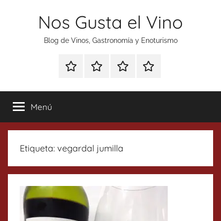
Saltar
Nos Gusta el Vino
al
contenido
Blog de Vinos, Gastronomía y Enoturismo
Especial
Enoturismo
Ranking
Contacto
Gin
y
Vinos
Tonics
Gastronomía
Menú
Etiqueta:
vegardal jumilla