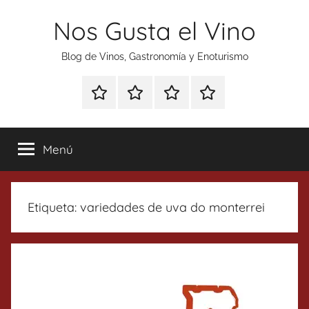
Saltar
Nos Gusta el Vino
al
contenido
Blog de Vinos, Gastronomía y Enoturismo
Especial
Enoturismo
Ranking
Contacto
Gin
y
Vinos
Tonics
Gastronomía
Menú
Etiqueta:
variedades de uva do monterrei