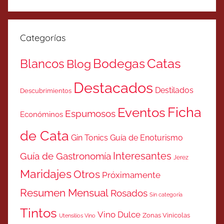
Categorías
Catas
Bodegas
Blancos
Blog
Destacados
Destilados
Descubrimientos
Ficha
Eventos
Espumosos
Económinos
de Cata
Gin Tonics
Guía de Enoturismo
Interesantes
Guía de Gastronomía
Jerez
Maridajes
Otros
Próximamente
Resumen Mensual
Rosados
Sin categoría
Tintos
Vino Dulce
Zonas Vinicolas
Utensilios Vino