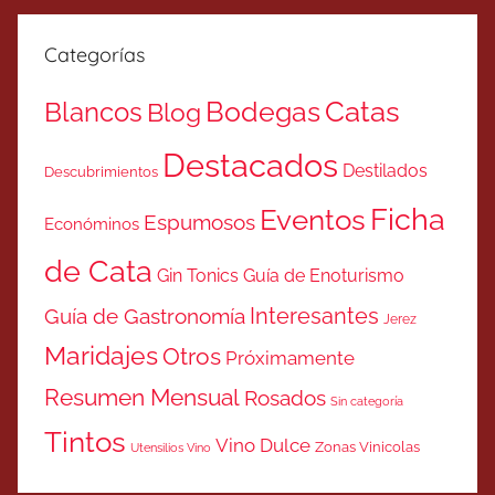
Categorías
Catas
Bodegas
Blancos
Blog
Destacados
Destilados
Descubrimientos
Ficha
Eventos
Espumosos
Económinos
de Cata
Gin Tonics
Guía de Enoturismo
Interesantes
Guía de Gastronomía
Jerez
Maridajes
Otros
Próximamente
Resumen Mensual
Rosados
Sin categoría
Tintos
Vino Dulce
Zonas Vinicolas
Utensilios Vino