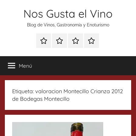
Saltar
Nos Gusta el Vino
al
contenido
Blog de Vinos, Gastronomía y Enoturismo
Especial
Enoturismo
Ranking
Contacto
Gin
y
Vinos
Tonics
Gastronomía
Menú
Etiqueta:
valoracion Montecillo Crianza 2012
de Bodegas Montecillo