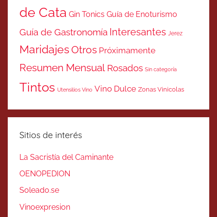
de Cata
Gin Tonics
Guía de Enoturismo
Interesantes
Guía de Gastronomía
Jerez
Maridajes
Otros
Próximamente
Resumen Mensual
Rosados
Sin categoría
Tintos
Vino Dulce
Zonas Vinicolas
Utensilios Vino
Sitios de interés
La Sacristía del Caminante
OENOPEDION
Soleado.se
Vinoexpresion