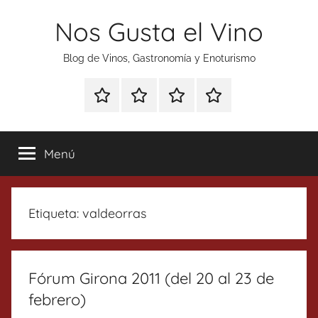
Saltar
Nos Gusta el Vino
al
contenido
Blog de Vinos, Gastronomía y Enoturismo
Especial
Enoturismo
Ranking
Contacto
Gin
y
Vinos
Tonics
Gastronomía
Menú
Etiqueta:
valdeorras
Fórum Girona 2011 (del 20 al 23 de
febrero)