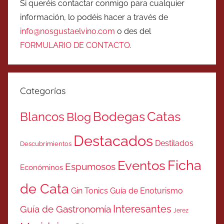
Si queréis contactar conmigo para cualquier
información, lo podéis hacer a través de
info@nosgustaelvino.com
o des del
FORMULARIO DE CONTACTO
.
Categorías
Catas
Bodegas
Blancos
Blog
Destacados
Destilados
Descubrimientos
Ficha
Eventos
Espumosos
Económinos
de Cata
Gin Tonics
Guía de Enoturismo
Interesantes
Guía de Gastronomía
Jerez