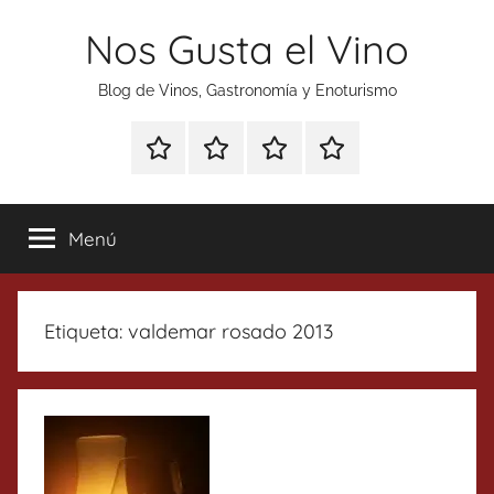
Saltar
Nos Gusta el Vino
al
contenido
Blog de Vinos, Gastronomía y Enoturismo
Especial
Enoturismo
Ranking
Contacto
Gin
y
Vinos
Tonics
Gastronomía
Menú
Etiqueta:
valdemar rosado 2013