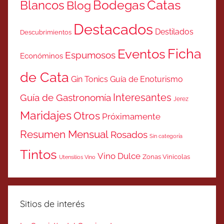
Catas
Bodegas
Blancos
Blog
Destacados
Destilados
Descubrimientos
Ficha
Eventos
Espumosos
Económinos
de Cata
Gin Tonics
Guía de Enoturismo
Interesantes
Guía de Gastronomía
Jerez
Maridajes
Otros
Próximamente
Resumen Mensual
Rosados
Sin categoría
Tintos
Vino Dulce
Zonas Vinicolas
Utensilios Vino
Sitios de interés