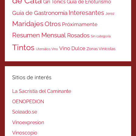
de Cata
Gin Tonics
Guía de Enoturismo
Interesantes
Guía de Gastronomía
Jerez
Maridajes
Otros
Próximamente
Resumen Mensual
Rosados
Sin categoría
Tintos
Vino Dulce
Zonas Vinicolas
Utensilios Vino
Sitios de interés
La Sacristía del Caminante
OENOPEDION
Soleado.se
Vinoexpresion
Vinoscopio