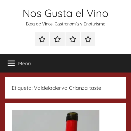
Saltar
Nos Gusta el Vino
al
contenido
Blog de Vinos, Gastronomía y Enoturismo
Especial
Enoturismo
Ranking
Contacto
Gin
y
Vinos
Tonics
Gastronomía
Menú
Etiqueta:
Valdelacierva Crianza taste