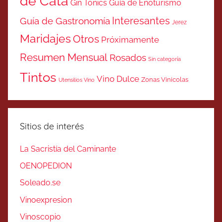
de Cata
Gin Tonics
Guía de Enoturismo
Interesantes
Guía de Gastronomía
Jerez
Maridajes
Otros
Próximamente
Resumen Mensual
Rosados
Sin categoría
Tintos
Vino Dulce
Zonas Vinicolas
Utensilios Vino
Sitios de interés
La Sacristía del Caminante
OENOPEDION
Soleado.se
Vinoexpresion
Vinoscopio