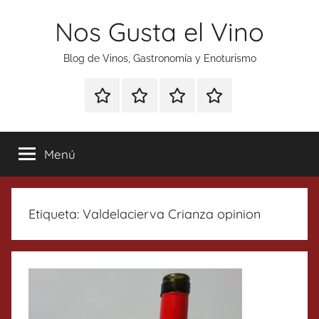
Saltar
Nos Gusta el Vino
al
contenido
Blog de Vinos, Gastronomía y Enoturismo
Especial
Enoturismo
Ranking
Contacto
Gin
y
Vinos
Tonics
Gastronomía
Menú
Etiqueta:
Valdelacierva Crianza opinion