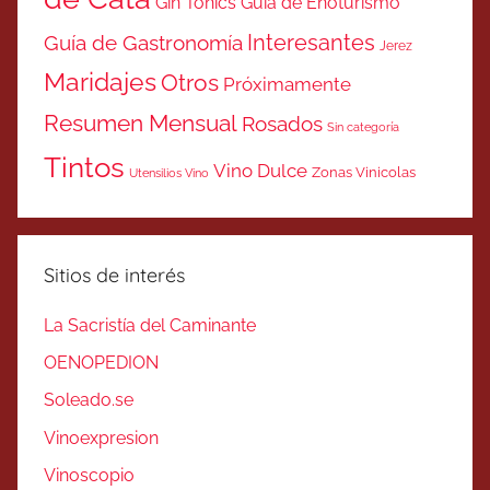
Gin Tonics
Guía de Enoturismo
Interesantes
Guía de Gastronomía
Jerez
Maridajes
Otros
Próximamente
Resumen Mensual
Rosados
Sin categoría
Tintos
Vino Dulce
Zonas Vinicolas
Utensilios Vino
Sitios de interés
La Sacristía del Caminante
OENOPEDION
Soleado.se
Vinoexpresion
Vinoscopio