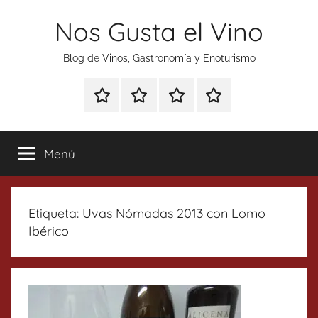
Saltar
Nos Gusta el Vino
al
contenido
Blog de Vinos, Gastronomía y Enoturismo
Especial
Enoturismo
Ranking
Contacto
Gin
y
Vinos
Tonics
Gastronomía
Menú
Etiqueta:
Uvas Nómadas 2013 con Lomo
Ibérico