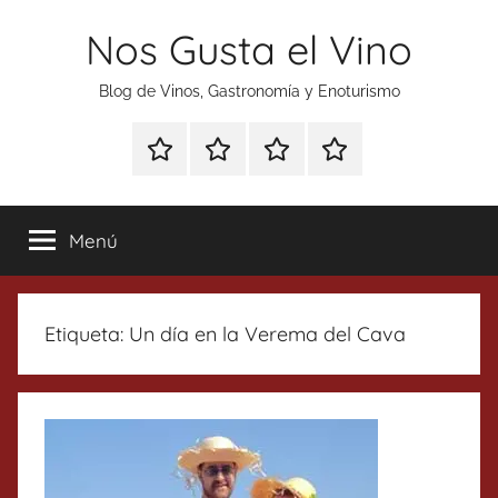
Saltar
Nos Gusta el Vino
al
contenido
Blog de Vinos, Gastronomía y Enoturismo
Especial
Enoturismo
Ranking
Contacto
Gin
y
Vinos
Tonics
Gastronomía
Menú
Etiqueta:
Un día en la Verema del Cava