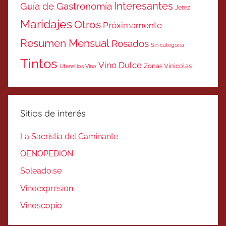
Interesantes
Guía de Gastronomía
Jerez
Maridajes
Otros
Próximamente
Resumen Mensual
Rosados
Sin categoría
Tintos
Vino Dulce
Zonas Vinicolas
Utensilios Vino
Sitios de interés
La Sacristía del Caminante
OENOPEDION
Soleado.se
Vinoexpresion
Vinoscopio