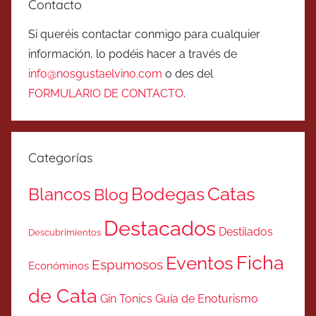
Contacto
Si queréis contactar conmigo para cualquier
información, lo podéis hacer a través de
info@nosgustaelvino.com
o des del
FORMULARIO DE CONTACTO
.
Categorías
Catas
Bodegas
Blancos
Blog
Destacados
Destilados
Descubrimientos
Ficha
Eventos
Espumosos
Económinos
de Cata
Gin Tonics
Guía de Enoturismo