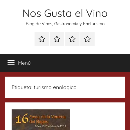
Saltar
Nos Gusta el Vino
al
contenido
Blog de Vinos, Gastronomía y Enoturismo
Especial
Enoturismo
Ranking
Contacto
Gin
y
Vinos
Tonics
Gastronomía
Menú
Etiqueta:
turismo enologico