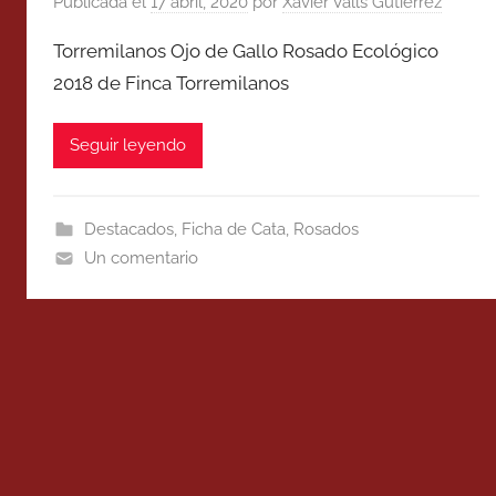
Publicada el
17 abril, 2020
por
Xavier Valls Gutierrez
Torremilanos Ojo de Gallo Rosado Ecológico
2018 de Finca Torremilanos
Seguir leyendo
Destacados
,
Ficha de Cata
,
Rosados
Un comentario