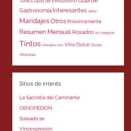
Guía de
Tonics
Guía de Enoturismo
Interesantes
Gastronomía
Jerez
Maridajes
Otros
Próximamente
Resumen Mensual
Rosados
Sin categoría
Tintos
Vino Dulce
Zonas
Utensilios Vino
Vinicolas
Sitios de interés
La Sacristía del Caminante
OENOPEDION
Soleado.se
Vinoexpresion