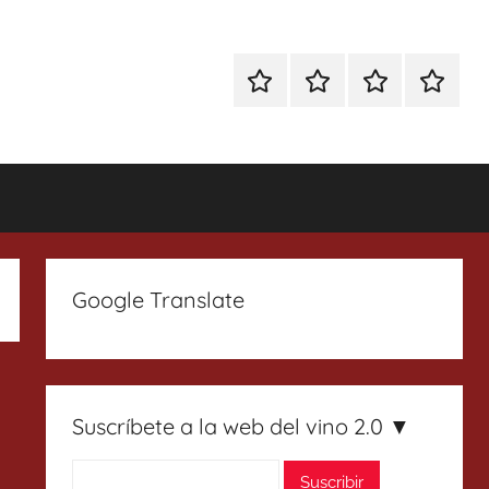
Especial
Enoturismo
Ranking
Contact
Gin
y
Vinos
Tonics
Gastronomía
Google Translate
Suscríbete a la web del vino 2.0 ▼