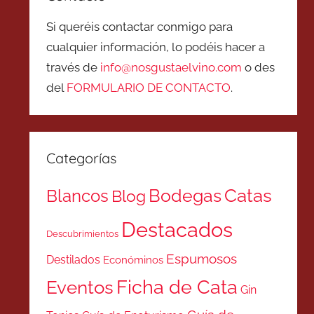
Si queréis contactar conmigo para
cualquier información, lo podéis hacer a
través de
info@nosgustaelvino.com
o des
del
FORMULARIO DE CONTACTO
.
Categorías
Catas
Bodegas
Blancos
Blog
Destacados
Descubrimientos
Espumosos
Destilados
Económinos
Ficha de Cata
Eventos
Gin