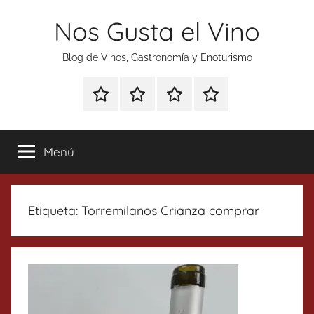
Saltar
Nos Gusta el Vino
al
contenido
Blog de Vinos, Gastronomía y Enoturismo
Especial
Enoturismo
Ranking
Contacto
Gin
y
Vinos
Tonics
Gastronomía
Menú
Etiqueta:
Torremilanos Crianza comprar