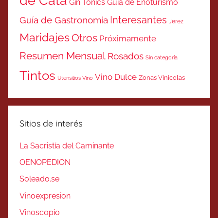
de Cata
Gin Tonics
Guía de Enoturismo
Interesantes
Guía de Gastronomía
Jerez
Maridajes
Otros
Próximamente
Resumen Mensual
Rosados
Sin categoría
Tintos
Vino Dulce
Zonas Vinicolas
Utensilios Vino
Sitios de interés
La Sacristía del Caminante
OENOPEDION
Soleado.se
Vinoexpresion
Vinoscopio