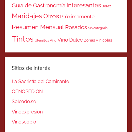
Interesantes
Guía de Gastronomía
Jerez
Maridajes
Otros
Próximamente
Resumen Mensual
Rosados
Sin categoría
Tintos
Vino Dulce
Zonas Vinicolas
Utensilios Vino
Sitios de interés
La Sacristía del Caminante
OENOPEDION
Soleado.se
Vinoexpresion
Vinoscopio