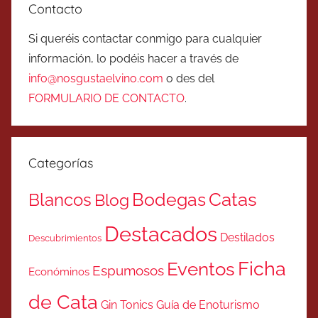
Contacto
Si queréis contactar conmigo para cualquier
información, lo podéis hacer a través de
info@nosgustaelvino.com
o des del
FORMULARIO DE CONTACTO
.
Categorías
Catas
Bodegas
Blancos
Blog
Destacados
Destilados
Descubrimientos
Ficha
Eventos
Espumosos
Económinos
de Cata
Gin Tonics
Guía de Enoturismo