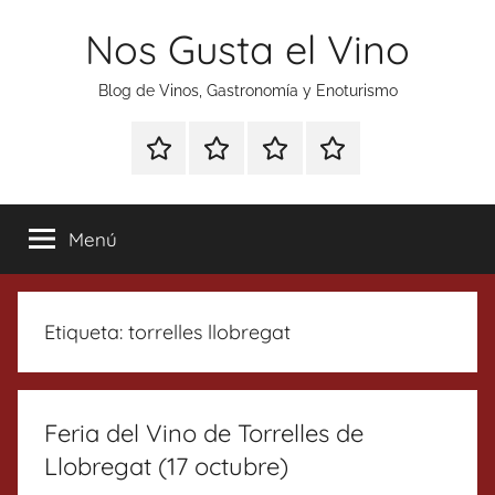
Saltar
Nos Gusta el Vino
al
contenido
Blog de Vinos, Gastronomía y Enoturismo
Especial
Enoturismo
Ranking
Contacto
Gin
y
Vinos
Tonics
Gastronomía
Menú
Etiqueta:
torrelles llobregat
Feria del Vino de Torrelles de
Llobregat (17 octubre)