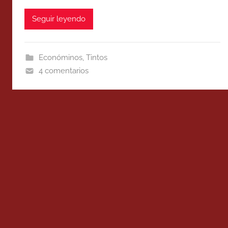
Seguir leyendo
Económinos
,
Tintos
4 comentarios