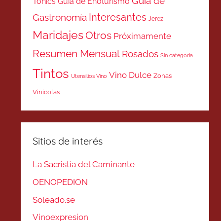
Guía de
Tonics
Guía de Enoturismo
Interesantes
Gastronomía
Jerez
Maridajes
Otros
Próximamente
Resumen Mensual
Rosados
Sin categoría
Tintos
Vino Dulce
Zonas
Utensilios Vino
Vinicolas
Sitios de interés
La Sacristía del Caminante
OENOPEDION
Soleado.se
Vinoexpresion