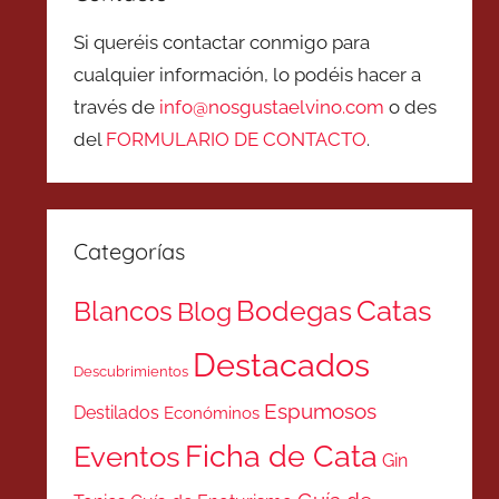
Si queréis contactar conmigo para
cualquier información, lo podéis hacer a
través de
info@nosgustaelvino.com
o des
del
FORMULARIO DE CONTACTO
.
Categorías
Catas
Bodegas
Blancos
Blog
Destacados
Descubrimientos
Espumosos
Destilados
Económinos
Ficha de Cata
Eventos
Gin