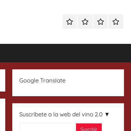
Especial
Enoturismo
Ranking
Contact
Gin
y
Vinos
Tonics
Gastronomía
Google Translate
Suscríbete a la web del vino 2.0 ▼