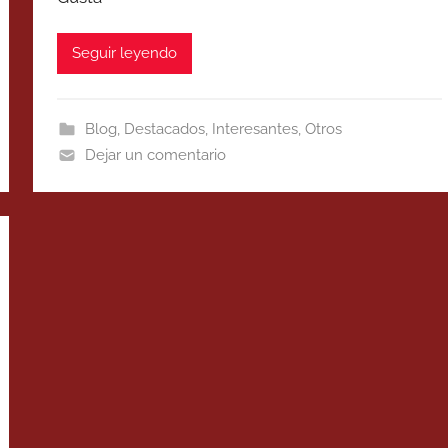
Seguir leyendo
Blog
,
Destacados
,
Interesantes
,
Otros
Dejar un comentario