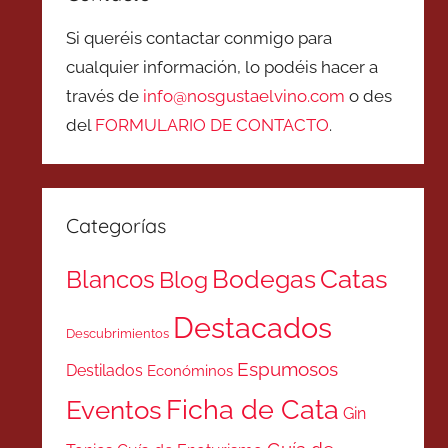
Si queréis contactar conmigo para
cualquier información, lo podéis hacer a
través de
info@nosgustaelvino.com
o des
del
FORMULARIO DE CONTACTO
.
Categorías
Catas
Bodegas
Blancos
Blog
Destacados
Descubrimientos
Espumosos
Destilados
Económinos
Ficha de Cata
Eventos
Gin