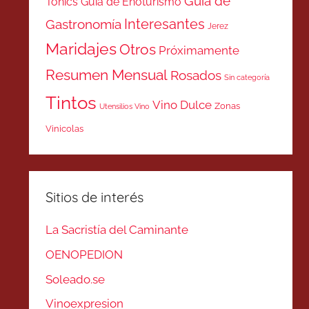
Guía de
Tonics
Guía de Enoturismo
Interesantes
Gastronomía
Jerez
Maridajes
Otros
Próximamente
Resumen Mensual
Rosados
Sin categoría
Tintos
Vino Dulce
Zonas
Utensilios Vino
Vinicolas
Sitios de interés
La Sacristía del Caminante
OENOPEDION
Soleado.se
Vinoexpresion