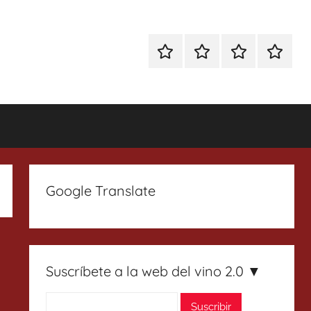
Especial
Enoturismo
Ranking
Contact
Gin
y
Vinos
Tonics
Gastronomía
Google Translate
Suscríbete a la web del vino 2.0 ▼