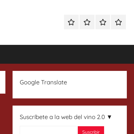
Especial
Enoturismo
Ranking
Contact
Gin
y
Vinos
Tonics
Gastronomía
Google Translate
Suscríbete a la web del vino 2.0 ▼