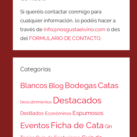
Si queréis contactar conmigo para
cualquier información, lo podéis hacer a
través de
info@nosgustaelvino.com
o des
del
FORMULARIO DE CONTACTO
.
Categorías
Catas
Bodegas
Blancos
Blog
Destacados
Descubrimientos
Espumosos
Destilados
Económinos
Ficha de Cata
Eventos
Gin