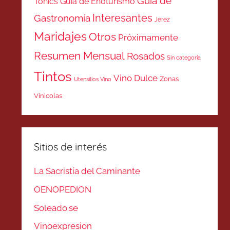
Guía de
Tonics
Guía de Enoturismo
Interesantes
Gastronomía
Jerez
Maridajes
Otros
Próximamente
Resumen Mensual
Rosados
Sin categoría
Tintos
Vino Dulce
Zonas
Utensilios Vino
Vinicolas
Sitios de interés
La Sacristía del Caminante
OENOPEDION
Soleado.se
Vinoexpresion