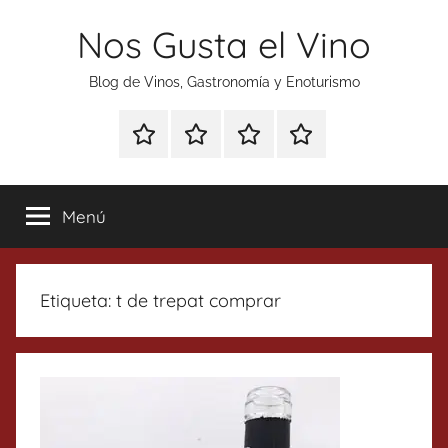
Saltar
Nos Gusta el Vino
al
contenido
Blog de Vinos, Gastronomía y Enoturismo
Especial
Enoturismo
Ranking
Contacto
Gin
y
Vinos
Tonics
Gastronomía
Menú
Etiqueta:
t de trepat comprar