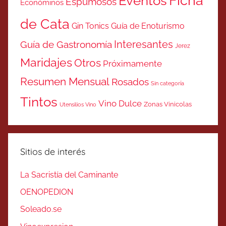
Ficha
Eventos
Espumosos
Económinos
de Cata
Gin Tonics
Guía de Enoturismo
Interesantes
Guía de Gastronomía
Jerez
Maridajes
Otros
Próximamente
Resumen Mensual
Rosados
Sin categoría
Tintos
Vino Dulce
Zonas Vinicolas
Utensilios Vino
Sitios de interés
La Sacristía del Caminante
OENOPEDION
Soleado.se