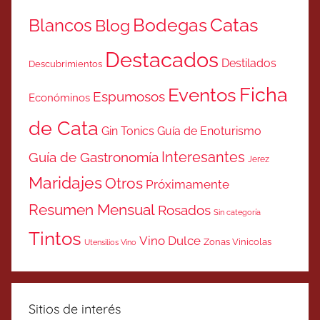
Catas
Bodegas
Blancos
Blog
Destacados
Destilados
Descubrimientos
Ficha
Eventos
Espumosos
Económinos
de Cata
Gin Tonics
Guía de Enoturismo
Interesantes
Guía de Gastronomía
Jerez
Maridajes
Otros
Próximamente
Resumen Mensual
Rosados
Sin categoría
Tintos
Vino Dulce
Zonas Vinicolas
Utensilios Vino
Sitios de interés