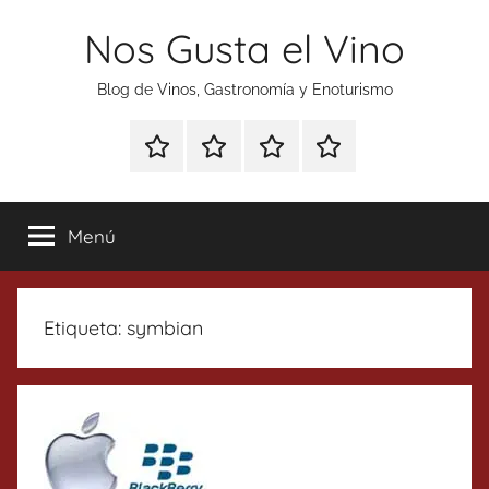
Saltar
Nos Gusta el Vino
al
contenido
Blog de Vinos, Gastronomía y Enoturismo
Especial
Enoturismo
Ranking
Contacto
Gin
y
Vinos
Tonics
Gastronomía
Menú
Etiqueta:
symbian