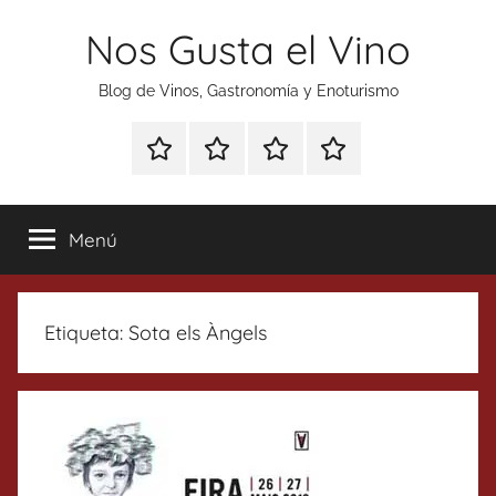
Saltar
Nos Gusta el Vino
al
contenido
Blog de Vinos, Gastronomía y Enoturismo
Especial
Enoturismo
Ranking
Contacto
Gin
y
Vinos
Tonics
Gastronomía
Menú
Etiqueta:
Sota els Àngels