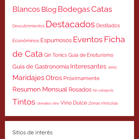
Catas
Bodegas
Blancos
Blog
Destacados
Destilados
Descubrimientos
Ficha
Eventos
Espumosos
Económinos
de Cata
Gin Tonics
Guía de Enoturismo
Interesantes
Guía de Gastronomía
Jerez
Maridajes
Otros
Próximamente
Resumen Mensual
Rosados
Sin categoría
Tintos
Vino Dulce
Zonas Vinicolas
Utensilios Vino
Sitios de interés