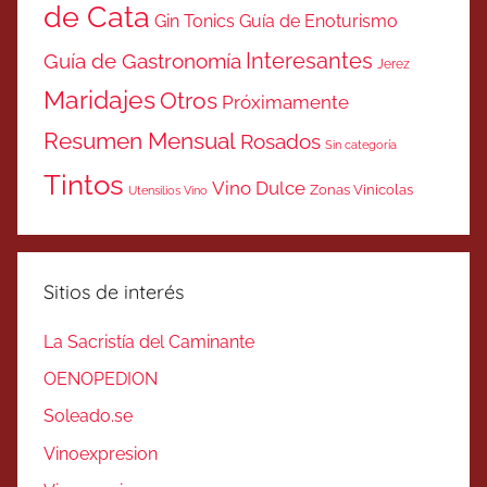
de Cata
Gin Tonics
Guía de Enoturismo
Interesantes
Guía de Gastronomía
Jerez
Maridajes
Otros
Próximamente
Resumen Mensual
Rosados
Sin categoría
Tintos
Vino Dulce
Zonas Vinicolas
Utensilios Vino
Sitios de interés
La Sacristía del Caminante
OENOPEDION
Soleado.se
Vinoexpresion