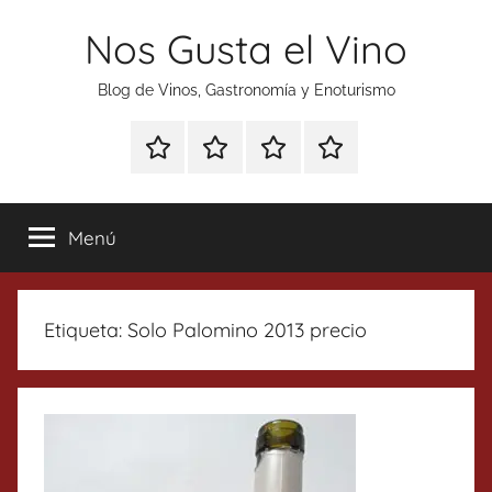
Saltar
Nos Gusta el Vino
al
contenido
Blog de Vinos, Gastronomía y Enoturismo
Especial
Enoturismo
Ranking
Contacto
Gin
y
Vinos
Tonics
Gastronomía
Menú
Etiqueta:
Solo Palomino 2013 precio