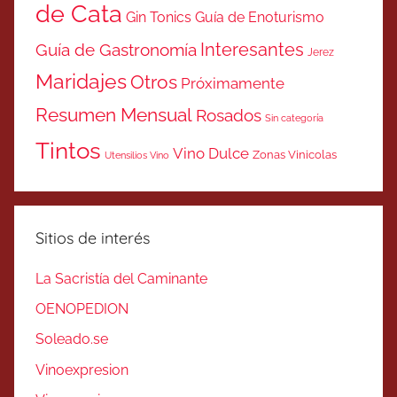
de Cata
Gin Tonics
Guía de Enoturismo
Interesantes
Guía de Gastronomía
Jerez
Maridajes
Otros
Próximamente
Resumen Mensual
Rosados
Sin categoría
Tintos
Vino Dulce
Zonas Vinicolas
Utensilios Vino
Sitios de interés
La Sacristía del Caminante
OENOPEDION
Soleado.se
Vinoexpresion