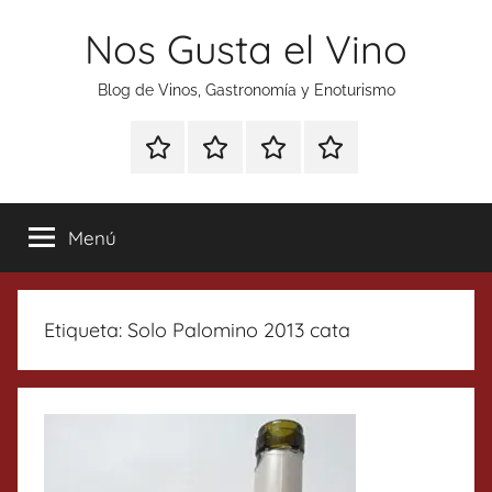
Saltar
Nos Gusta el Vino
al
contenido
Blog de Vinos, Gastronomía y Enoturismo
Especial
Enoturismo
Ranking
Contacto
Gin
y
Vinos
Tonics
Gastronomía
Menú
Etiqueta:
Solo Palomino 2013 cata