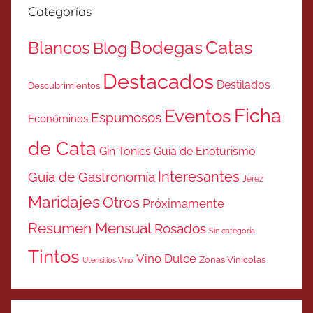
Categorías
Catas
Bodegas
Blancos
Blog
Destacados
Destilados
Descubrimientos
Ficha
Eventos
Espumosos
Económinos
de Cata
Gin Tonics
Guía de Enoturismo
Interesantes
Guía de Gastronomía
Jerez
Maridajes
Otros
Próximamente
Resumen Mensual
Rosados
Sin categoría
Tintos
Vino Dulce
Zonas Vinicolas
Utensilios Vino