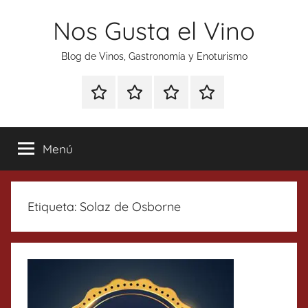
Saltar
Nos Gusta el Vino
al
contenido
Blog de Vinos, Gastronomía y Enoturismo
Especial
Enoturismo
Ranking
Contacto
Gin
y
Vinos
Tonics
Gastronomía
Menú
Etiqueta:
Solaz de Osborne