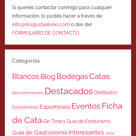
Si queréis contactar conmigo para cualquier
información, lo podéis hacer a través de
info@nosgustaelvino.com
o des del
FORMULARIO DE CONTACTO
.
Categorías
Catas
Bodegas
Blancos
Blog
Destacados
Destilados
Descubrimientos
Ficha
Eventos
Espumosos
Económinos
de Cata
Gin Tonics
Guía de Enoturismo
Interesantes
Guía de Gastronomía
Jerez