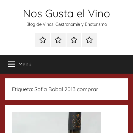
Saltar
Nos Gusta el Vino
al
contenido
Blog de Vinos, Gastronomía y Enoturismo
Especial
Enoturismo
Ranking
Contacto
Gin
y
Vinos
Tonics
Gastronomía
Menú
Etiqueta:
Sofia Bobal 2013 comprar