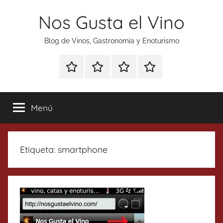
Saltar
Nos Gusta el Vino
al
contenido
Blog de Vinos, Gastronomía y Enoturismo
Especial
Enoturismo
Ranking
Contacto
Gin
y
Vinos
Tonics
Gastronomía
Menú
Etiqueta:
smartphone