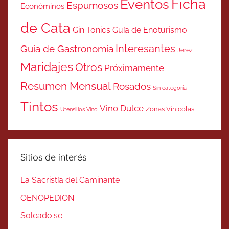
Ficha
Eventos
Espumosos
Económinos
de Cata
Gin Tonics
Guía de Enoturismo
Interesantes
Guía de Gastronomía
Jerez
Maridajes
Otros
Próximamente
Resumen Mensual
Rosados
Sin categoría
Tintos
Vino Dulce
Zonas Vinicolas
Utensilios Vino
Sitios de interés
La Sacristía del Caminante
OENOPEDION
Soleado.se