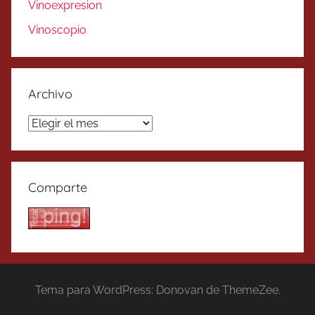
Vinoexpresion
Vinoscopio
Archivo
Archivo
Comparte
Tema para WordPress: Donovan de ThemeZee.