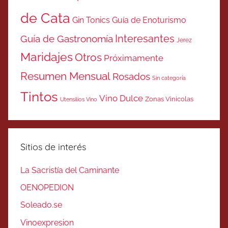
de Cata
Gin Tonics
Guía de Enoturismo
Interesantes
Guía de Gastronomía
Jerez
Maridajes
Otros
Próximamente
Resumen Mensual
Rosados
Sin categoría
Tintos
Vino Dulce
Zonas Vinicolas
Utensilios Vino
Sitios de interés
La Sacristía del Caminante
OENOPEDION
Soleado.se
Vinoexpresion