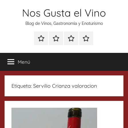
Saltar
Nos Gusta el Vino
al
contenido
Blog de Vinos, Gastronomía y Enoturismo
Especial
Enoturismo
Ranking
Contacto
Gin
y
Vinos
Tonics
Gastronomía
Menú
Etiqueta:
Servilio Crianza valoracion