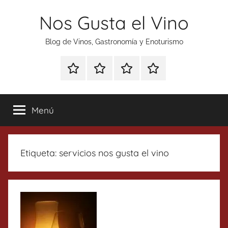
Saltar
Nos Gusta el Vino
al
contenido
Blog de Vinos, Gastronomía y Enoturismo
Especial
Enoturismo
Ranking
Contacto
Gin
y
Vinos
Tonics
Gastronomía
Menú
Etiqueta:
servicios nos gusta el vino