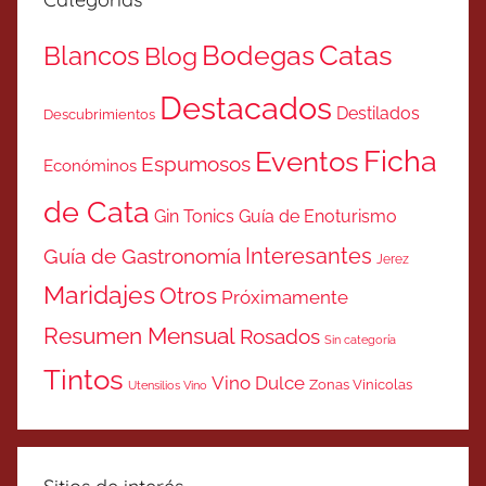
Catas
Bodegas
Blancos
Blog
Destacados
Destilados
Descubrimientos
Ficha
Eventos
Espumosos
Económinos
de Cata
Gin Tonics
Guía de Enoturismo
Interesantes
Guía de Gastronomía
Jerez
Maridajes
Otros
Próximamente
Resumen Mensual
Rosados
Sin categoría
Tintos
Vino Dulce
Zonas Vinicolas
Utensilios Vino