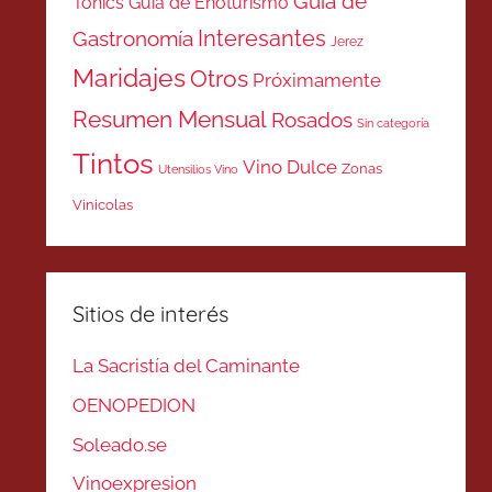
Guía de
Tonics
Guía de Enoturismo
Interesantes
Gastronomía
Jerez
Maridajes
Otros
Próximamente
Resumen Mensual
Rosados
Sin categoría
Tintos
Vino Dulce
Zonas
Utensilios Vino
Vinicolas
Sitios de interés
La Sacristía del Caminante
OENOPEDION
Soleado.se
Vinoexpresion