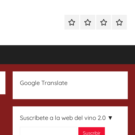
Especial
Enoturismo
Ranking
Contact
Gin
y
Vinos
Tonics
Gastronomía
Google Translate
Suscríbete a la web del vino 2.0 ▼