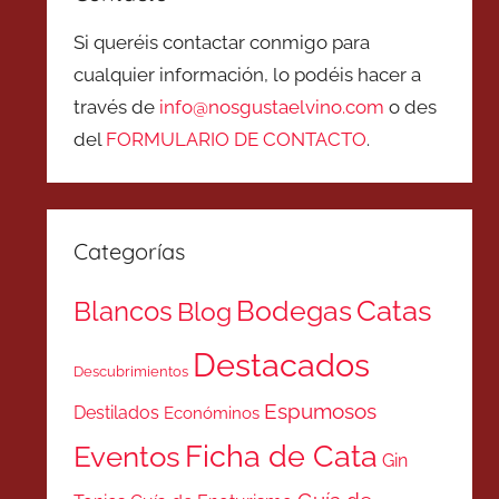
Si queréis contactar conmigo para
cualquier información, lo podéis hacer a
través de
info@nosgustaelvino.com
o des
del
FORMULARIO DE CONTACTO
.
Categorías
Catas
Bodegas
Blancos
Blog
Destacados
Descubrimientos
Espumosos
Destilados
Económinos
Ficha de Cata
Eventos
Gin