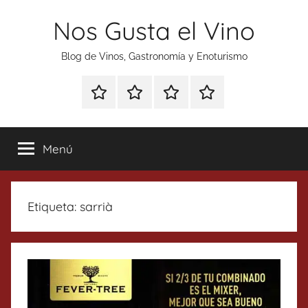
Saltar
Nos Gusta el Vino
al
contenido
Blog de Vinos, Gastronomía y Enoturismo
Especial
Enoturismo
Ranking
Contacto
Gin
y
Vinos
Tonics
Gastronomía
Menú
Etiqueta:
sarrià