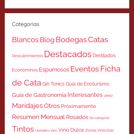
Categorías
Catas
Bodegas
Blancos
Blog
Destacados
Destilados
Descubrimientos
Ficha
Eventos
Espumosos
Económinos
de Cata
Gin Tonics
Guía de Enoturismo
Interesantes
Guía de Gastronomía
Jerez
Maridajes
Otros
Próximamente
Resumen Mensual
Rosados
Sin categoría
Tintos
Vino Dulce
Zonas Vinicolas
Utensilios Vino