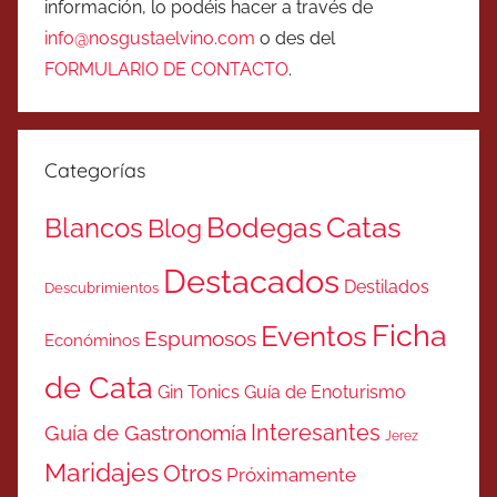
información, lo podéis hacer a través de
info@nosgustaelvino.com
o des del
FORMULARIO DE CONTACTO
.
Categorías
Catas
Bodegas
Blancos
Blog
Destacados
Destilados
Descubrimientos
Ficha
Eventos
Espumosos
Económinos
de Cata
Gin Tonics
Guía de Enoturismo
Interesantes
Guía de Gastronomía
Jerez
Maridajes
Otros
Próximamente