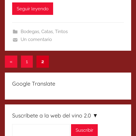
Seguir leyendo
Bodegas
,
Catas
,
Tintos
Un comentario
Paginación
Entradas
«
1
2
anteriores
de
entradas
Google Translate
Suscríbete a la web del vino 2.0 ▼