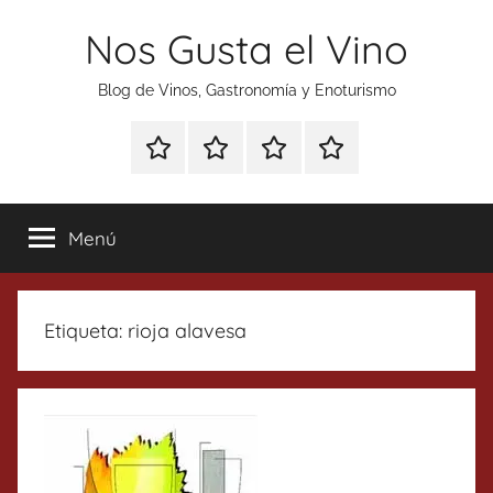
Saltar
Nos Gusta el Vino
al
contenido
Blog de Vinos, Gastronomía y Enoturismo
Especial
Enoturismo
Ranking
Contacto
Gin
y
Vinos
Tonics
Gastronomía
Menú
Etiqueta:
rioja alavesa