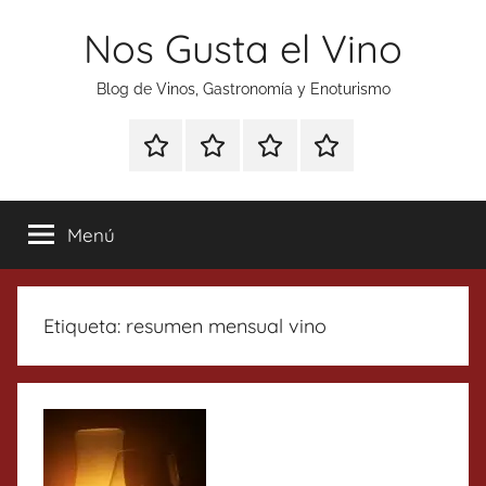
Saltar
Nos Gusta el Vino
al
contenido
Blog de Vinos, Gastronomía y Enoturismo
Especial
Enoturismo
Ranking
Contacto
Gin
y
Vinos
Tonics
Gastronomía
Menú
Etiqueta:
resumen mensual vino