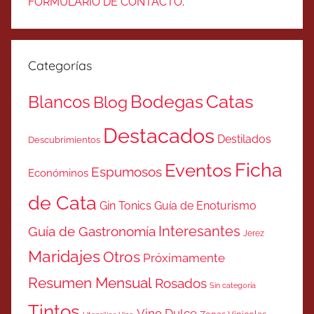
FORMULARIO DE CONTACTO
.
Categorías
Catas
Bodegas
Blancos
Blog
Destacados
Destilados
Descubrimientos
Ficha
Eventos
Espumosos
Económinos
de Cata
Gin Tonics
Guía de Enoturismo
Interesantes
Guía de Gastronomía
Jerez
Maridajes
Otros
Próximamente
Resumen Mensual
Rosados
Sin categoría
Tintos
Vino Dulce