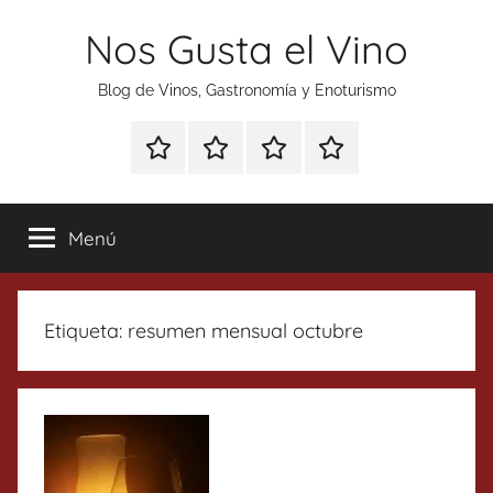
Saltar
Nos Gusta el Vino
al
contenido
Blog de Vinos, Gastronomía y Enoturismo
Especial
Enoturismo
Ranking
Contacto
Gin
y
Vinos
Tonics
Gastronomía
Menú
Etiqueta:
resumen mensual octubre