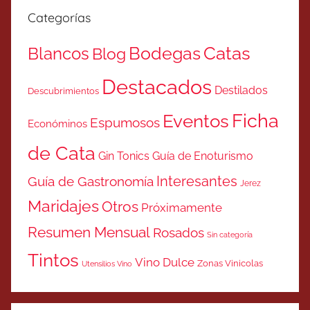
Categorías
Catas
Bodegas
Blancos
Blog
Destacados
Destilados
Descubrimientos
Ficha
Eventos
Espumosos
Económinos
de Cata
Gin Tonics
Guía de Enoturismo
Interesantes
Guía de Gastronomía
Jerez
Maridajes
Otros
Próximamente
Resumen Mensual
Rosados
Sin categoría
Tintos
Vino Dulce
Zonas Vinicolas
Utensilios Vino