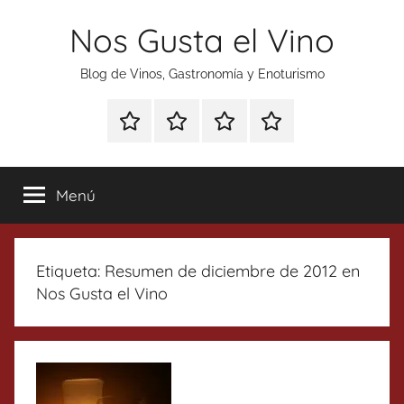
Saltar
Nos Gusta el Vino
al
contenido
Blog de Vinos, Gastronomía y Enoturismo
Especial
Enoturismo
Ranking
Contacto
Gin
y
Vinos
Tonics
Gastronomía
Menú
Etiqueta:
Resumen de diciembre de 2012 en
Nos Gusta el Vino