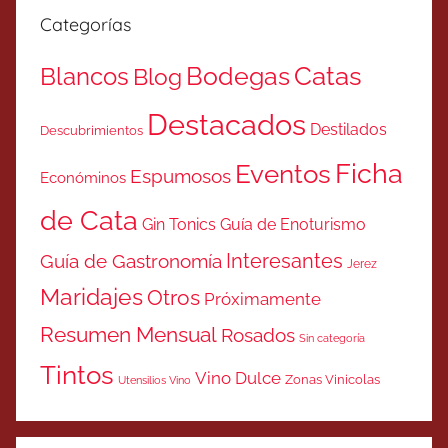
Categorías
Catas
Bodegas
Blancos
Blog
Destacados
Destilados
Descubrimientos
Ficha
Eventos
Espumosos
Económinos
de Cata
Gin Tonics
Guía de Enoturismo
Interesantes
Guía de Gastronomía
Jerez
Maridajes
Otros
Próximamente
Resumen Mensual
Rosados
Sin categoría
Tintos
Vino Dulce
Zonas Vinicolas
Utensilios Vino